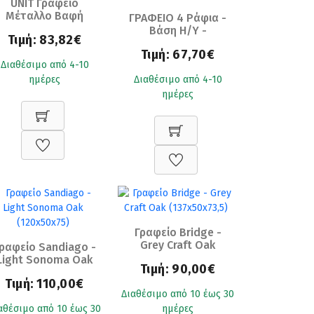
UNIT Γραφείο
Μέταλλο Βαφή
ΓΡΑΦΕΙΟ 4 Ράφια -
Μαύρο, Melamine
Βάση Η/Υ -
Τιμή:
83,82€
Απόχρωση Sonoma
Συρταρωτή Θέση
-00023499 ΕΟ436,1
Τιμή:
67,70€
Πληκτρολογίου,
Διαθέσιμο από 4-10
Μέταλλο Μαύρο,
ημέρες
Διαθέσιμο από 4-10
Καρυδί Ε-00021917
ΕΟ402,1
ημέρες
Γραφείο Bridge -
Grey Craft Oak
ραφείο Sandiago -
(137x50x73,5)
Light Sonoma Oak
Τιμή:
90,00€
(120x50x75)
Τιμή:
110,00€
Διαθέσιμο από 10 έως 30
αθέσιμο από 10 έως 30
ημέρες