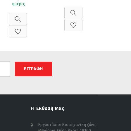
ημέρες
ΕΓΓΡΑΦΗ
Η Έκθεσή Μας
Εργοστάσιο: Βιομηχανική ζώνη
Μεγάρων, Θέση Άκρες 19100,