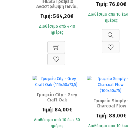
THESIS Γραφείο
Τιμή:
76,00€
Αναστρέψιμη Γωνία,
Απόχρωση Beech -
Διαθέσιμο από 10 έω
Τιμή:
564,20€
Άσπρο Ε-00024392
ημέρες
ΕΟ920,2
Διαθέσιμο από 4-10
ημέρες
Γραφείο City - Grey
Craft Oak
Γραφείο Simply 
(115x50x73,5)
Charcoal Flow
Τιμή:
84,00€
(100x50x75)
Τιμή:
88,00€
Διαθέσιμο από 10 έως 30
ημέρες
Διαθέσιμο από 10 έω