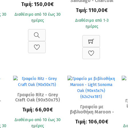
Sandiago - Charcoal
Τιμή:
150,00€
flow/Silk flow
Τιμή:
110,00€
(120x50x75)
ς 30
Διαθέσιμο από 10 έως 30
ημέρες
Διαθέσιμο από 1-3
Ε
ημέρες
Γραφείο Ritz - Grey
Craft Oak (90x50x75)
-
Γ
Γραφείο με
Τιμή:
66,00€
βιβλιοθήκη Maroon -
Light Sonoma Oak
Διαθέσιμο από 10 έως 30
Τιμή:
106,00€
(90x45x74)
ς 30
ημέρες
Δι
(62x24x181)