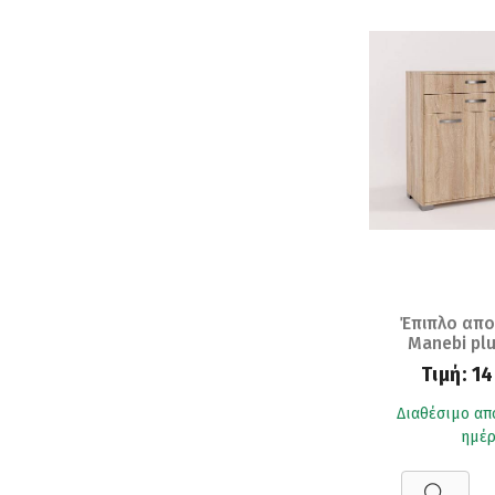
Έπιπλο απ
Manebi plu
Sonoma Oak 
Τιμή:
14
Διαθέσιμο απ
ημέρ