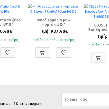
a" απο ξύλο
Ψηλό ερμάριο με 4
o JW104
πορτάκια & 1
CLOSET 
ράφι,99x40x190cm HG172
Βοηθητικό 
0,40€
Τιμή:
937,40€
Απόχρωσ
Τιμή:
Ε-000218
 4-10 ημέρες
Διαθέσιμο από 4-10 ημέρες
Διαθέσιμο απ
 έκπτωση 5% στην επόμενη