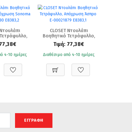
Ντουλάπι
CLOSET Ντουλάπι
Τετράφυλλο,
Βοηθητικό Τετράφυλλο,
η Sonoma
Απόχρωση Άσπρο
77,38€
Τιμή:
77,38€
80 Ε8383,2
Ε-00021879 Ε8383,1
ό 4-10 ημέρες
Διαθέσιμο από 4-10 ημέρες
ΕΓΓΡΑΦΗ