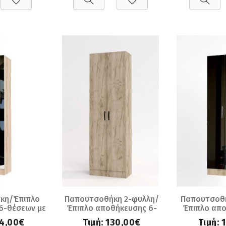
κη/Έπιπλο
Παπουτσοθήκη 2-φυλλη/
Παπουτσοθή
6-θέσεων με
Έπιπλο αποθήκευσης 6-
Έπιπλο απο
dra - Light
θέσεων Sandra - Grey Craft
θέσεων μ
4,00€
Τιμή:
130,00€
Τιμή: