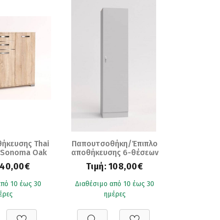
ήκευσης Thai
Παπουτσοθήκη/Έπιπλο
t Sonoma Oak
αποθήκευσης 6-θέσεων
36x86)
Sandra - White (45x33x192)
140,00€
Τιμή:
108,00€
πό 10 έως 30
Διαθέσιμο από 10 έως 30
έρες
ημέρες