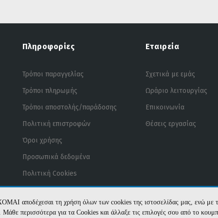
Πληροφορίες
Εταιρεία
Τρόποι παραγγελίας
Σχετικά με εμάς
Τρόποι πληρωμής
Ωράριο λειτουργίας
Τρόποι αποστολής/παράδοσης
Επικοινωνία
Πολιτική επιστροφών
Θέσεις εργασίας
Όροι χρήσης
Προσωπικά δεδομένα
Πολιτική Cookies
ΧΟΜΑΙ αποδέχεσαι τη χρήση όλων των cookies της ιστοσελίδας μας, ενώ 
te. Μάθε περισσότερα για τα Cookies και άλλαξε τις επιλογές σου από το κουμ