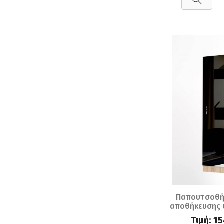
Παπουτσοθή
αποθήκευσης 
καθρέπτη San
Τιμή:
15