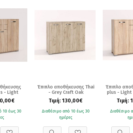
οθήκευσης
Έπιπλο αποθήκευσης Thai
Έπιπλο αποθ
s - Light
- Grey Craft Oak
plus - Ligh
(107x36x86)
(107x36x86)
(107x
0,00€
Τιμή:
130,00€
Τιμή:
ό 10 έως 30
Διαθέσιμο από 10 έως 30
Διαθέσιμο α
ες
ημέρες
ημ