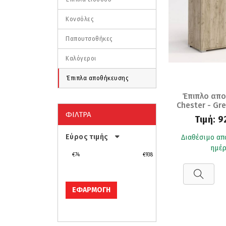
Κονσόλες
Παπουτσοθήκες
Καλόγεροι
Έπιπλα αποθήκευσης
Έπιπλο απ
Chester - Gre
(72x36
ΦΙΛΤΡΑ
Τιμή:
9
Εύρος τιμής
Διαθέσιμο απ
ημέρ
€74
€938
ΕΦΑΡΜΟΓΗ