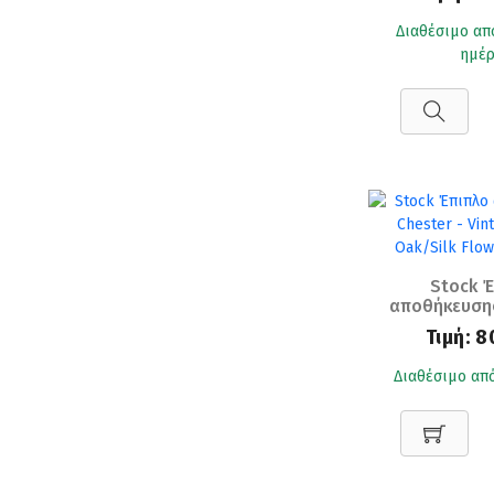
Sonoma Oak (
Διαθέσιμο απ
ημέρ
Stock Έ
αποθήκευσης
Vintage Habo
Τιμή:
8
Flow(72x
Διαθέσιμο από