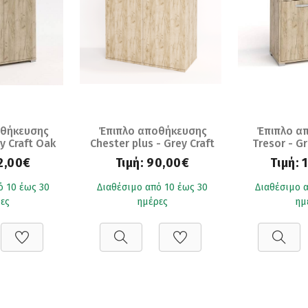
οθήκευσης
Έπιπλο αποθήκευσης
Έπιπλο α
y Craft Oak
Chester plus - Grey Craft
Tresor - Gr
x86)
Oak (72x36x86)
(72x
2,00€
Τιμή:
90,00€
Τιμή:
ό 10 έως 30
Διαθέσιμο από 10 έως 30
Διαθέσιμο α
ες
ημέρες
ημ