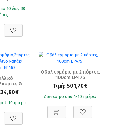
ey Craft Oak
3x192)
πό 10 έως 30
έρες
Οβάλ ερμάριο με 2 πόρτες,
100cm EP475
λλικό
2πορτες &
Τιμή:
501,70€
ινο καπάκι
434,80€
m EP468
Διαθέσιμο από 4-10 ημέρες
ό 4-10 ημέρες