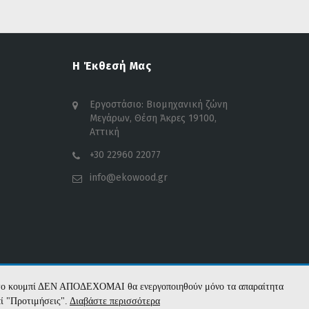
Η Έκθεσή Μας
Εργοστάσιο: Βιομηχανική ζώνη
Μεγάρων, Θέση Άκρες 19100,
Αττική
+30 22960 22077
info@ekowood.gr
με το κουμπί ΔΕΝ ΑΠΟΔΕΧΟΜΑΙ θα ενεργοποιηθούν μόνο τα απαραίτητα
πί "Προτιμήσεις".
Διαβάστε περισσότερα