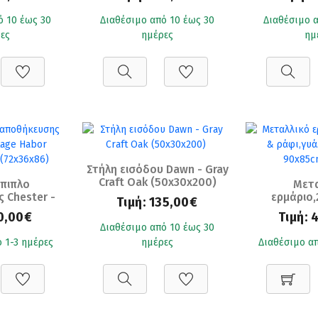
45x33x192)
Oak (60x33x192)
Sandra - Gr
(60x3
ό 10 έως 30
Διαθέσιμο από 10 έως 30
Διαθέσιμο α
ες
ημέρες
ημ
Στήλη εισόδου Dawn - Gray
Craft Oak (50x30x200)
πιπλο
Μετα
 Chester -
ερμάριο,
Τιμή:
135,00€
r Oak/Silk
ράφι,γυάλ
0,00€
Τιμή:
36x86)
90x85c
Διαθέσιμο από 10 έως 30
 1-3 ημέρες
ημέρες
Διαθέσιμο απ