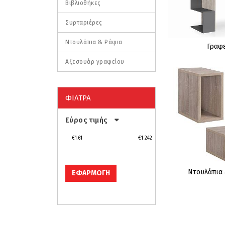
Βιβλιοθήκες
Συρταριέρες
Ντουλάπια & Ράφια
Γραφε
Αξεσουάρ γραφείου
ΦΙΛΤΡΑ
Εύρος τιμής
€1.61
€1 242
Ντουλάπια
ΕΦΑΡΜΟΓΗ