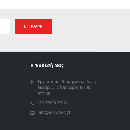
ΕΓΓΡΑΦΗ
Η Έκθεσή Μας
Εργοστάσιο: Βιομηχανική ζώνη
Μεγάρων, Θέση Άκρες 19100,
Αττική
+30 22960 22077
info@ekowood.gr