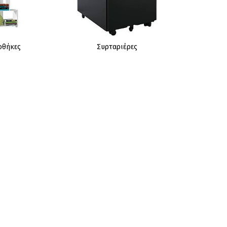
οθήκες
Συρταριέρες