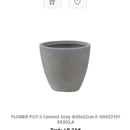
FLOWER POT-3 Cement Grey Φ35x32cm Ε-00023197
Ε6302,A