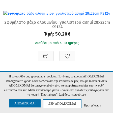
Σφυρήλατο βάζο αλουμινίου, γυαλιστερό ασημί 28x22cm
KS124
Τιμή:
50,20€
Διαθέσιμο από 4-10 ημέρες
Η ιστοσελίδα μας χρησιμοποιεί cookies. Πατώντας το κουμπί ΑΠΟΔΕΧΟΜΑΙ
αποδέχεσαι τη χρήση όλων των cookies της ιστοσελίδας μας, ενώ με το κουμπί ΔΕΝ
Μεταλλικό βάζο σε χρώμα σκουριάς,39.5cm ID233
ΑΠΟΔΕΧΟΜΑΙ θα ενεργοποιηθούν μόνο τα απαραίτητα cookies για την ορθή
λειτουργία του site. Μάθε περισσότερα για τα Cookies και άλλαξε τις επιλογές σου από
το κουμπί "Προτιμήσεις".
Διαβάστε περισσότερα
Τιμή:
52,40€
ΑΠΟΔΕΧΟΜΑΙ
ΔΕΝ ΑΠΟΔΕΧΟΜΑΙ
Προτιμήσεις ↓
Διαθέσιμο από 4-10 ημέρες