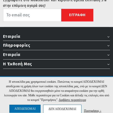
Εγγραφείτε στο Newsletter και κερδίστε άμεσα έκπτωση 5%
στην επόμενη αγορά σας!
ΕΓΓΡΑΦΗ
Εταιρεία
Πληροφορίες
Εταιρεία
Η Έκθεσή Μας
Η ιστοσελίδα μας χρησιμοποιεί cookies. Πατώντας το κουμπί ΑΠΟΔΕΧΟΜΑΙ
EKOWOOD - 2026 Υλοποίηση:
Hyper Center
αποδέχεσαι τη χρήση όλων των cookies της ιστοσελίδας μας, ενώ με το κουμπί ΔΕΝ
ΑΠΟΔΕΧΟΜΑΙ θα ενεργοποιηθούν μόνο τα απαραίτητα cookies για την ορθή
λειτουργία του site. Μάθε περισσότερα για τα Cookies και άλλαξε τις επιλογές σου από
το κουμπί "Προτιμήσεις".
Διαβάστε περισσότερα
ΑΠΟΔΕΧΟΜΑΙ
ΔΕΝ ΑΠΟΔΕΧΟΜΑΙ
Προτιμήσεις ↓