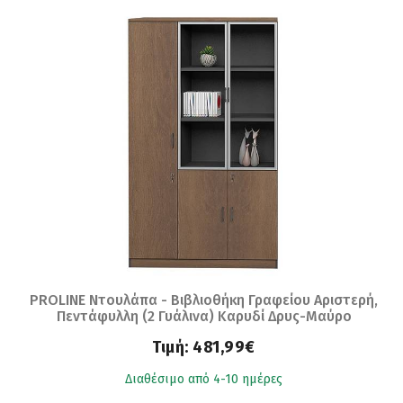
PROLINE Ντουλάπα - Βιβλιοθήκη Γραφείου Αριστερή,
Πεντάφυλλη (2 Γυάλινα) Καρυδί Δρυς-Μαύρο
Ε-00020611 ΕΟ967,L
Τιμή:
481,99€
Διαθέσιμο από 4-10 ημέρες